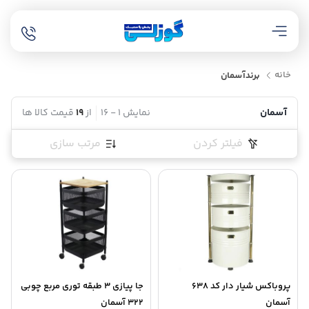
خانه
برند
آسمان
آسمان
نمایش
1
-
16
از
19
قیمت کالا ها
فیلتر کردن
مرتب سازی
پروباکس شیار دار کد 638
جا پیازی 3 طبقه توری مربع چوبی
آسمان
322 آسمان