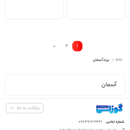
←
2
1
خانه
برند
آسمان
آسمان
بازگشت به بالا
02636219321
شماره تماس:
info@gozaliplastic.com