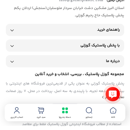
آدرس ایمیل:
استان البرز مشکین دشت خیابان سردار متوسلیان(سنجش) اردلان یکم
پخش پلاستیک حاج رحیم گوزلی.
راهنمای خرید
با پخش پلاستیک گوزلی
درباره ما
مجموعه گوزل پلاستیک ، بررسی، انتخاب و خرید آنلاین
پخش پلاستیک گوزلی به عنوان یکی از قدیمی‌ترین فروشگاه های اینترنتی با
بیش از یک دهه تجربه، با پایبندی به سه اصل، پرداخت در محل، ۷ روز ضمانت
نمایش بیشتر
بازگشت کالا و تضمین اصل‌بودن کالا موفق شده تا همگام با فروشگاه‌های
معتبر جهان، به بزرگ‌ترین فروشگاه اینترنتی ایران تبدیل شود. به محض ورود به
سایت پخش پلاستیک گوزلی با دنیایی از کالا رو به رو می‌شوید! هر آنچه که نیاز
خانه
جستجو
دسته بندیها
سبد خرید
حساب کاربری
دارید و به ذهن شما خطور می‌کند در اینجا پیدا خواهید کرد.
استفاده از مطالب فروشگاه اینترنتی گوزل پلاستیک فقط برای مقاصد