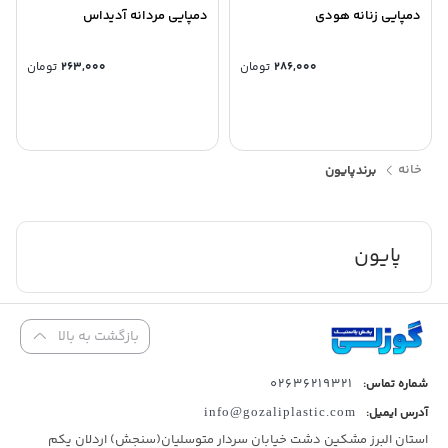
دمپایی زنانه هودی
دمپایی مردانه آدیداس
286,000
تومان
263,000
تومان
خانه
برند
پایون
پایون
بازگشت به بالا
02636219321
شماره تماس:
آدرس ایمیل:
info@gozaliplastic.com
استان البرز مشکین دشت خیابان سردار متوسلیان(سنجش) اردلان یکم