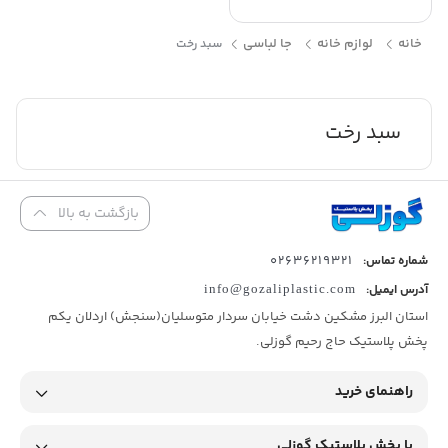
خانه
لوازم خانه
جا لباسی
سبد رخت
سبد رخت
بازگشت به بالا
02636219321
شماره تماس:
آدرس ایمیل:
info@gozaliplastic.com
استان البرز مشکین دشت خیابان سردار متوسلیان(سنجش) اردلان یکم
پخش پلاستیک حاج رحیم گوزلی.
راهنمای خرید
با پخش پلاستیک گوزلی