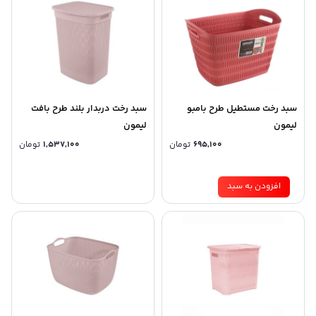
سبد رخت مستطیل طرح بامبو
سبد رخت دربدار بلند طرح بافت
لیمون
لیمون
695,100
تومان
1,537,100
تومان
افزودن به سبد