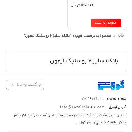
137,200
تومان
افزودن به سبد
خانه
محصولات برچسب خورده “بانکه سایز 6 روستیک لیمون”
بانکه سایز 6 روستیک لیمون
بازگشت به بالا
02636219321
شماره تماس:
آدرس ایمیل:
info@gozaliplastic.com
استان البرز مشکین دشت خیابان سردار متوسلیان(سنجش) اردلان یکم
پخش پلاستیک حاج رحیم گوزلی.