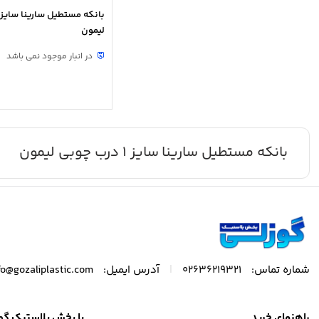
لیمون
در انبار موجود نمی باشد
بانکه مستطیل سارینا سایز 1 درب چوبی لیمون
|
شماره تماس:
02636219321
آدرس ایمیل:
fo@gozaliplastic.com
راهنمای خرید
با پخش پلاستیک گو