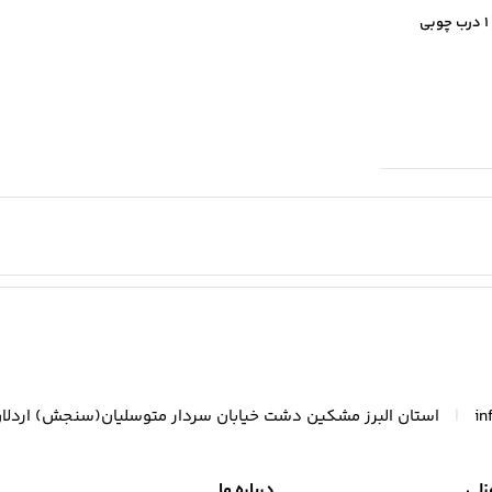
بانکه مستطیل سارینا سایز 1 درب چوبی
|
in
استان البرز مشکین دشت خیابان سردار متوسلیان(سنجش) اردلا
زلی
درباره ما