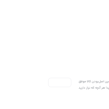
ی به سه اصل، پرداخت در محل، ۷ روز ضمانت بازگشت کالا و تضمین اصل‌بودن کالا موفق
 هر آنچه که نیاز دارید
Copyright ©2025 پخش پلاستیک گوزلی