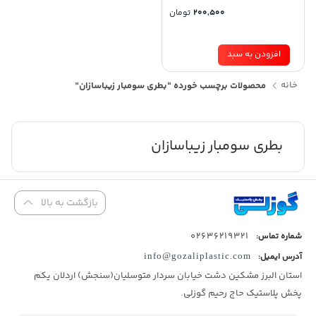
200,500
تومان
افزودن به سبد
خانه
محصولات برچسب خورده “بطری سومبار زیباسازان”
بطری سومبار زیباسازان
بازگشت به بالا
02636219321
شماره تماس:
آدرس ایمیل:
info@gozaliplastic.com
استان البرز مشکین دشت خیابان سردار متوسلیان(سنجش) اردلان یکم
پخش پلاستیک حاج رحیم گوزلی.