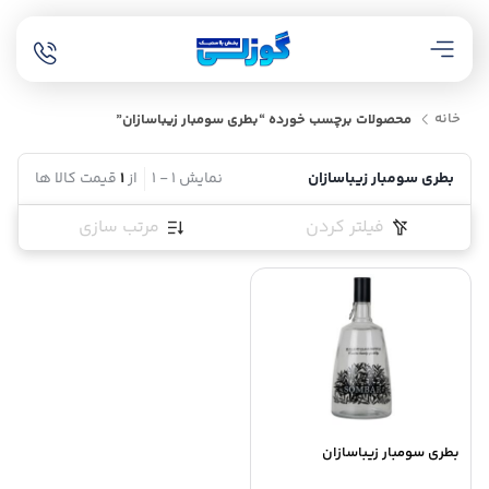
خانه
محصولات برچسب خورده “بطری سومبار زیباسازان”
بطری سومبار زیباسازان
نمایش
1
-
1
از
1
قیمت کالا ها
فیلتر کردن
مرتب سازی
بطری سومبار زیباسازان