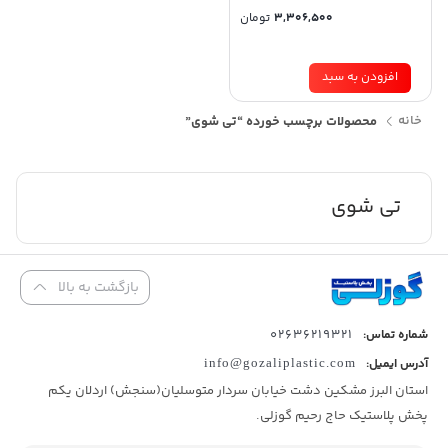
3,306,500
تومان
افزودن به سبد
خانه
محصولات برچسب خورده “تی شوی”
تی شوی
بازگشت به بالا
02636219321
شماره تماس:
آدرس ایمیل:
info@gozaliplastic.com
استان البرز مشکین دشت خیابان سردار متوسلیان(سنجش) اردلان یکم
پخش پلاستیک حاج رحیم گوزلی.