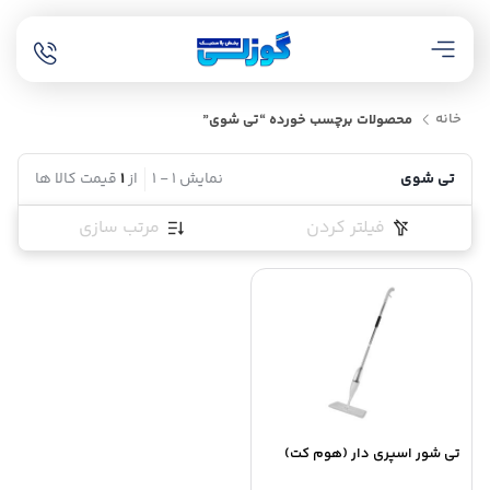
خانه
محصولات برچسب خورده “تی شوی”
تی شوی
نمایش
1
-
1
از
1
قیمت کالا ها
فیلتر کردن
مرتب سازی
تی شور اسپری دار (هوم کت)