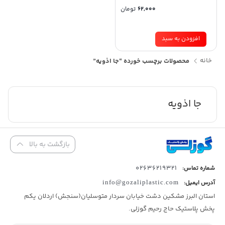
62,000
تومان
افزودن به سبد
خانه
محصولات برچسب خورده “جا اذویه”
جا اذویه
بازگشت به بالا
02636219321
شماره تماس:
آدرس ایمیل:
info@gozaliplastic.com
استان البرز مشکین دشت خیابان سردار متوسلیان(سنجش) اردلان یکم
پخش پلاستیک حاج رحیم گوزلی.