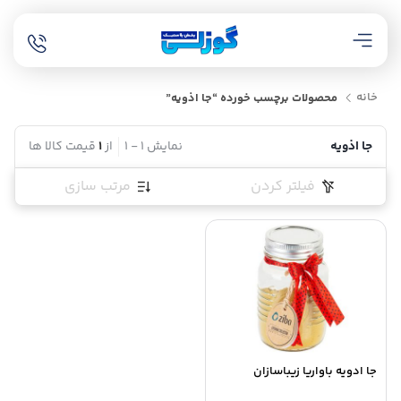
خانه
محصولات برچسب خورده “جا اذویه”
جا اذویه
نمایش
1
-
1
از
1
قیمت کالا ها
فیلتر کردن
مرتب سازی
جا ادویه باواریا زیباسازان