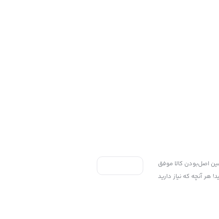
ی به سه اصل، پرداخت در محل، ۷ روز ضمانت بازگشت کالا و تضمین اصل‌بودن کالا موفق
 هر آنچه که نیاز دارید
Copyright ©2025 پخش پلاستیک گوزلی