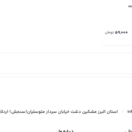
کت
59,000
تومان
|
in
استان البرز مشکین دشت خیابان سردار متوسلیان(سنجش) اردلا
زلی
درباره ما