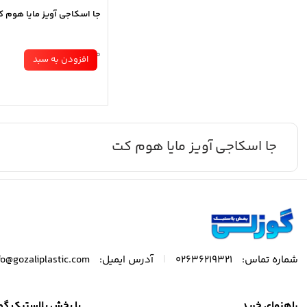
جا اسکاجی آویز مایا هوم 
موجود در انبار
افزودن به سبد
جا اسکاجی آویز مایا هوم کت
|
شماره تماس:
02636219321
آدرس ایمیل:
fo@gozaliplastic.com
راهنمای خرید
با پخش پلاستیک گو