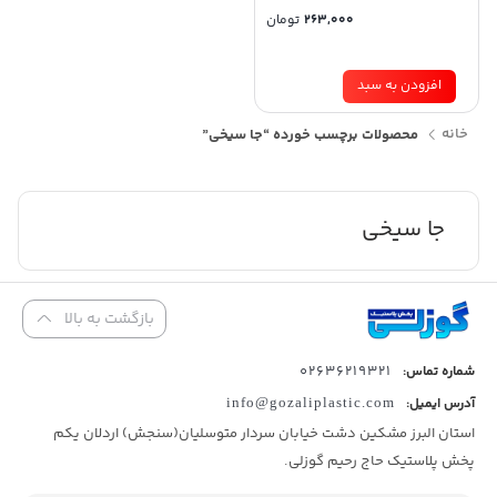
263,000
تومان
افزودن به سبد
خانه
محصولات برچسب خورده “جا سیخی”
جا سیخی
بازگشت به بالا
02636219321
شماره تماس:
آدرس ایمیل:
info@gozaliplastic.com
استان البرز مشکین دشت خیابان سردار متوسلیان(سنجش) اردلان یکم
پخش پلاستیک حاج رحیم گوزلی.