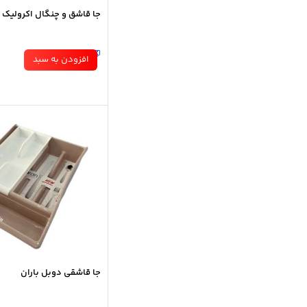
جا قاشق و چنگال اکرولیک 
41 عدد در انبار
افزودن به سبد
500
جا قاشقی دوبل باران