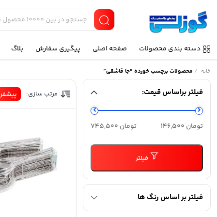
دسته بندی محصولات
صفحه اصلی
پیگیری سفارش
بلاگ
/
محصولات برچسب خورده “جا قاشقی”
خانه
فیلتر براساس قیمت:
مرتب سازی:
پیشفر
حداقل
حداکثر
تومان 146,500
تومان 745,500
قیمت
قیمت
فیلتر
فیلتر بر اساس رنگ ها