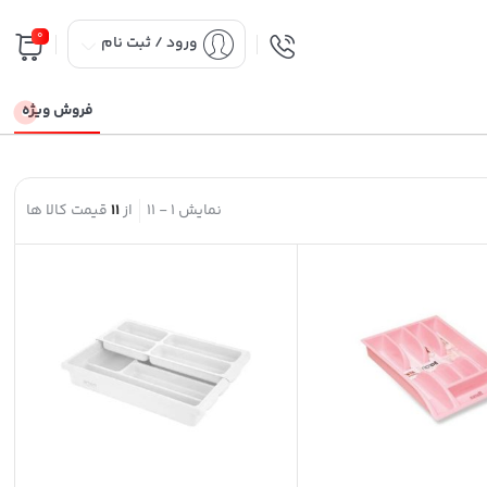
0
ورود / ثبت نام
فروش ویژه
نمایش
1
-
11
از
11
قیمت کالا ها