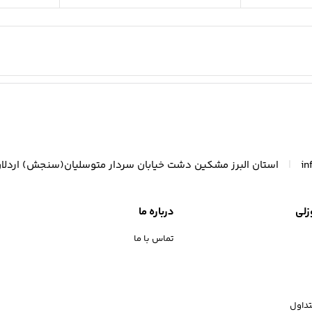
|
in
استان البرز مشکین دشت خیابان سردار متوسلیان(سنجش) اردلا
زلی
درباره ما
تماس با ما
داول