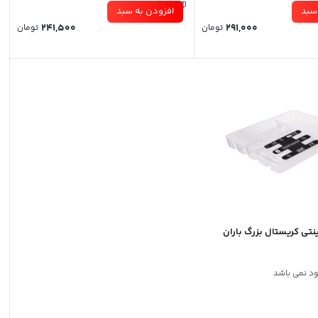
9 عدد در انبار
سبد
افزودن به سبد
241,500
291,000
تومان
تومان
نتی کریستال بزرگ باران
ود نمی باشد