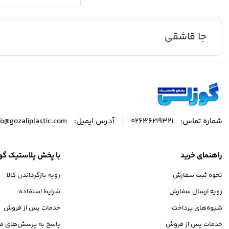
جا قاشقی
|
شماره تماس:
02636219321
آدرس ایمیل:
fo@gozaliplastic.com
راهنمای خرید
با پخش پلاستیک گو
نحوه ثبت سفارش
رویه بازگرداندن کالا
رویه ارسال سفارش
شرایط استفاده
شیوه‌های پرداخت
خدمات پس از فروش
خدمات پس از فروش
پاسخ به پرسش‌های مت