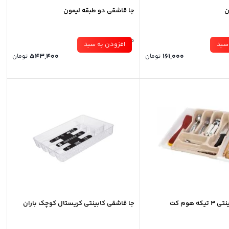
ن
جا قاشقی دو طبقه لیمون
موجود در انبار
سبد
افزودن به سبد
543,400
161,000
تومان
تومان
 هوم کت
جا قاشقی کابینتی کریستال کوچک باران