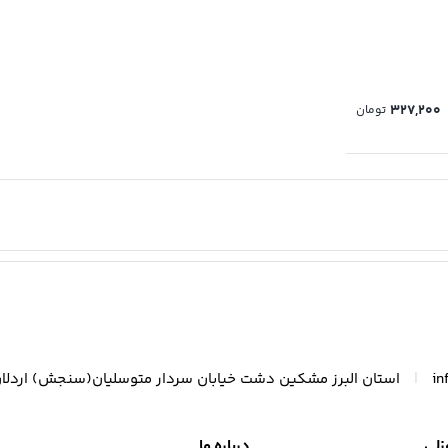
327,200
تومان
|
in
استان البرز مشکین دشت خیابان سردار متوسلیان(سنجش) اردلا
زلی
درباره ما