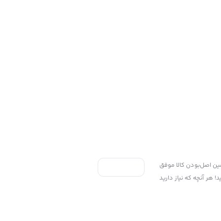
ی به سه اصل، پرداخت در محل، ۷ روز ضمانت بازگشت کالا و تضمین اصل‌بودن کالا موفق
 هر آنچه که نیاز دارید
Copyright ©2025 پخش پلاستیک گوزلی