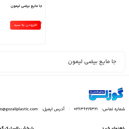
جا مایع بیضی لیمون
موجود در انبار
افزودن به سبد
جا مایع بیضی لیمون
|
شماره تماس:
02636219321
آدرس ایمیل:
fo@gozaliplastic.com
راهنمای خرید
با پخش پلاستیک گو