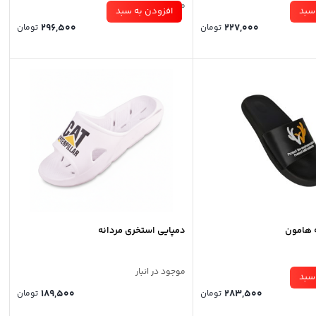
موجود در انبار
سبد
افزودن به سبد
296,500
227,000
تومان
تومان
 هامون
دمپایی استخری مردانه
موجود در انبار
سبد
189,500
283,500
تومان
تومان