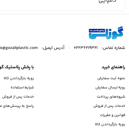
دمپایی
|
شماره تماس:
02636219321
آدرس ایمیل:
fo@gozaliplastic.com
راهنمای خرید
با پخش پلاستیک گو
نحوه ثبت سفارش
رویه بازگرداندن کالا
رویه ارسال سفارش
شرایط استفاده
شیوه‌های پرداخت
خدمات پس از فروش
خدمات پس از فروش
پاسخ به پرسش‌های مت
قوانین و مقررات
رویه بازگرداندن کالا