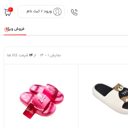
0
ورود / ثبت نام
فروش ویژه
نمایش
1
-
14
از
14
قیمت کالا ها