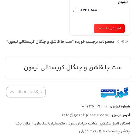
لیمون
240,500
تومان
افزودن به سبد
خانه
محصولات برچسب خورده “ست جا قاشق و چنگال کریستالی لیمون”
ست جا قاشق و چنگال کریستالی لیمون
بازگشت به بالا
02636219321
شماره تماس:
آدرس ایمیل:
info@gozaliplastic.com
استان البرز مشکین دشت خیابان سردار متوسلیان(سنجش) اردلان یکم
پخش پلاستیک حاج رحیم گوزلی.