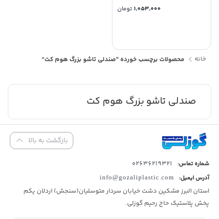
1,053,000
تومان
خانه
محصولات برچسب خورده “صندلی تاشو بزرگ هوم کت”
صندلی تاشو بزرگ هوم کت
بازگشت به بالا
02636219321
شماره تماس:
آدرس ایمیل:
info@gozaliplastic.com
استان البرز مشکین دشت خیابان سردار متوسلیان(سنجش) اردلان یکم
پخش پلاستیک حاج رحیم گوزلی.