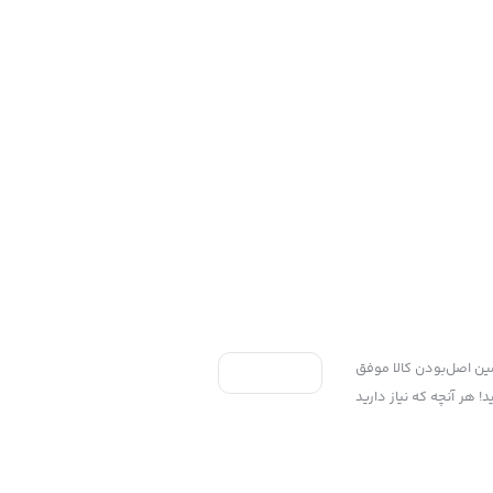
ی به سه اصل، پرداخت در محل، ۷ روز ضمانت بازگشت کالا و تضمین اصل‌بودن کالا موفق
 هر آنچه که نیاز دارید
Copyright ©2025 پخش پلاستیک گوزلی