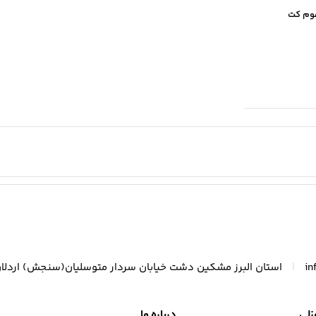
هوم کت
|
in
استان البرز مشکین دشت خیابان سردار متوسلیان(سنجش) اردلا
زلی
درباره ما