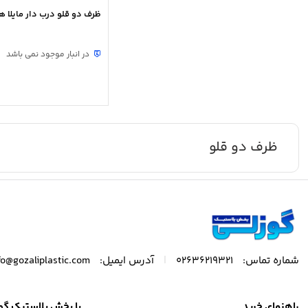
ظرف دو قلو درب دار مایلا 
در انبار موجود نمی باشد
ظرف دو قلو
|
شماره تماس:
02636219321
آدرس ایمیل:
fo@gozaliplastic.com
راهنمای خرید
با پخش پلاستیک گو