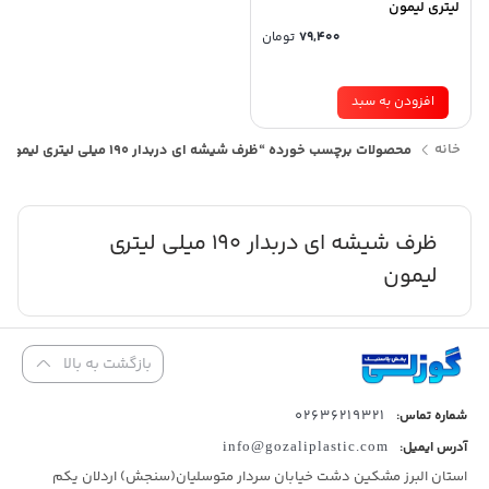
لیتری لیمون
79,400
تومان
افزودن به سبد
خانه
محصولات برچسب خورده “ظرف شیشه ای دربدار 190 میلی لیتری لیمون”
ظرف شیشه ای دربدار 190 میلی لیتری
لیمون
بازگشت به بالا
02636219321
شماره تماس:
آدرس ایمیل:
info@gozaliplastic.com
استان البرز مشکین دشت خیابان سردار متوسلیان(سنجش) اردلان یکم