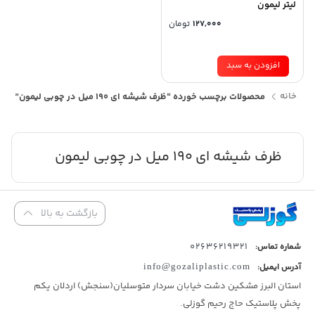
لیتر لیمون
127,000
تومان
افزودن به سبد
خانه
محصولات برچسب خورده “ظرف شیشه ای 190 میل در چوبی لیمون”
ظرف شیشه ای 190 میل در چوبی لیمون
بازگشت به بالا
02636219321
شماره تماس:
آدرس ایمیل:
info@gozaliplastic.com
استان البرز مشکین دشت خیابان سردار متوسلیان(سنجش) اردلان یکم
پخش پلاستیک حاج رحیم گوزلی.