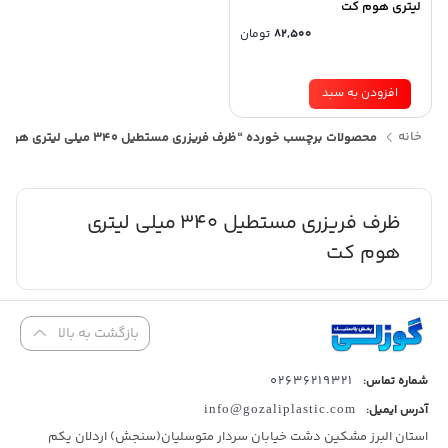
لیتری هوم کت
82,500
تومان
افزودن به سبد
خانه
محصولات برچسب خورده “ظرف فریزری مستطیل 340 میلی لیتری هوم کت”
ظرف فریزری مستطیل 340 میلی لیتری
هوم کت
بازگشت به بالا
02636219321
شماره تماس:
آدرس ایمیل:
info@gozaliplastic.com
استان البرز مشکین دشت خیابان سردار متوسلیان(سنجش) اردلان یکم