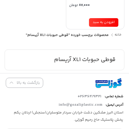
87,000
تومان
افزودن به سبد
خانه
محصولات برچسب خورده “قوطی حبوبات XL1 آریسام”
قوطی حبوبات XL1 آریسام
بازگشت به بالا
02636219321
شماره تماس:
آدرس ایمیل:
info@gozaliplastic.com
استان البرز مشکین دشت خیابان سردار متوسلیان(سنجش) اردلان یکم
پخش پلاستیک حاج رحیم گوزلی.