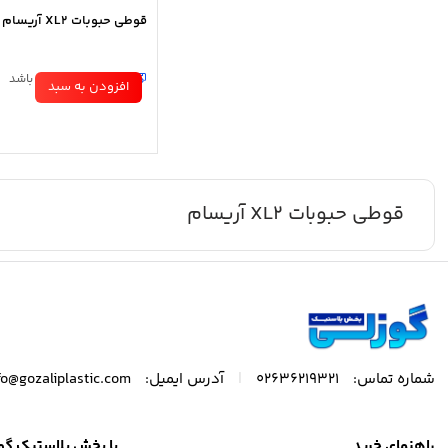
قوطی حبوبات XL2 آریسام
در انبار موجود نمی باشد
افزودن به سبد
قوطی حبوبات XL2 آریسام
|
شماره تماس:
02636219321
آدرس ایمیل:
fo@gozaliplastic.com
راهنمای خرید
با پخش پلاستیک گو