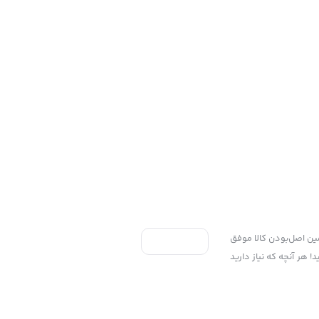
ی به سه اصل، پرداخت در محل، ۷ روز ضمانت بازگشت کالا و تضمین اصل‌بودن کالا موفق
 هر آنچه که نیاز دارید
Copyright ©2025 پخش پلاستیک گوزلی