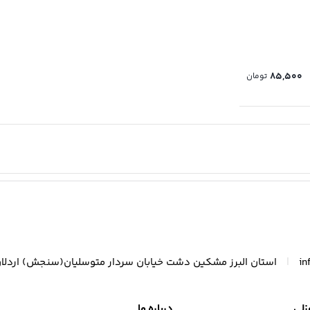
85,500
تومان
|
in
استان البرز مشکین دشت خیابان سردار متوسلیان(سنجش) اردلا
زلی
درباره ما