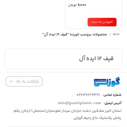
9,000
تومان
افزودن به سبد
خانه
محصولات برچسب خورده “قیف 12 ایده آل”
قیف 12 ایده آل
بازگشت به بالا
02636219321
شماره تماس:
آدرس ایمیل:
info@gozaliplastic.com
استان البرز مشکین دشت خیابان سردار متوسلیان(سنجش) اردلان یکم
پخش پلاستیک حاج رحیم گوزلی.