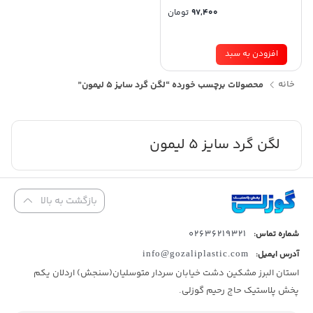
97,400
تومان
افزودن به سبد
خانه
محصولات برچسب خورده “لگن گرد سایز 5 لیمون”
لگن گرد سایز 5 لیمون
بازگشت به بالا
02636219321
شماره تماس:
آدرس ایمیل:
info@gozaliplastic.com
استان البرز مشکین دشت خیابان سردار متوسلیان(سنجش) اردلان یکم
پخش پلاستیک حاج رحیم گوزلی.