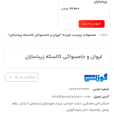
زیباسازان
76,500
تومان
افزودن به سبد
خانه
محصولات برچسب خورده “لیوان و جامسواکی کالسکه زیباسازان”
لیوان و جامسواکی کالسکه زیباسازان
بازگشت به بالا
02636219321
شماره تماس:
آدرس ایمیل:
info@gozaliplastic.com
استان البرز مشکین دشت خیابان سردار متوسلیان(سنجش) اردلان یکم
پخش پلاستیک حاج رحیم گوزلی.