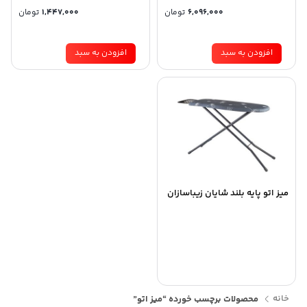
6,096,000
تومان
1,447,000
تومان
افزودن به سبد
افزودن به سبد
میز اتو پایه بلند شایان زیباسازان
خانه
محصولات برچسب خورده “میز اتو”