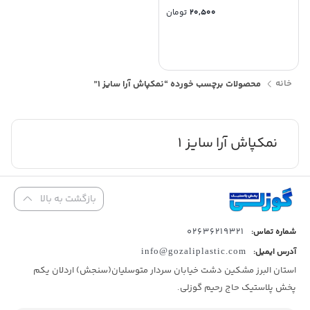
20,500
تومان
خانه
محصولات برچسب خورده “نمکپاش آرا سایز 1”
نمکپاش آرا سایز 1
بازگشت به بالا
02636219321
شماره تماس:
آدرس ایمیل:
info@gozaliplastic.com
استان البرز مشکین دشت خیابان سردار متوسلیان(سنجش) اردلان یکم
پخش پلاستیک حاج رحیم گوزلی.