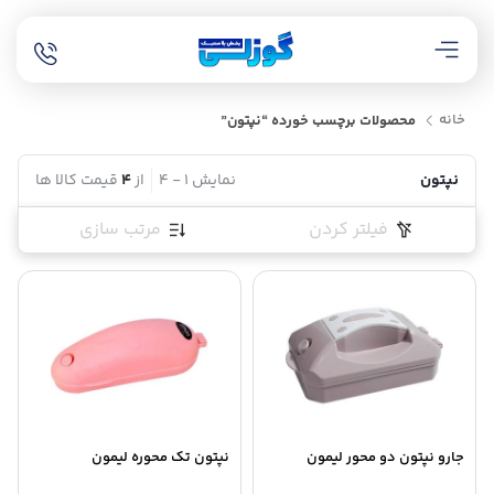
خانه
محصولات برچسب خورده “نپتون”
نپتون
نمایش
1
-
4
از
4
قیمت کالا ها
فیلتر کردن
مرتب سازی
جارو نپتون دو محور لیمون
نپتون تک محوره لیمون