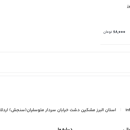
ز
68,000
تومان
|
in
استان البرز مشکین دشت خیابان سردار متوسلیان(سنجش) اردلا
زلی
درباره ما