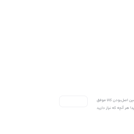
ی به سه اصل، پرداخت در محل، ۷ روز ضمانت بازگشت کالا و تضمین اصل‌بودن کالا موفق
 هر آنچه که نیاز دارید
Copyright ©2025 پخش پلاستیک گوزلی