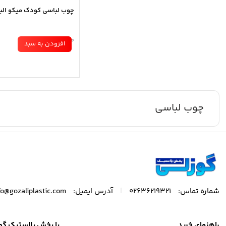
چوب لباسی کودک میکو البر
موجود در انبار
افزودن به سبد
چوب لباسی
|
شماره تماس:
02636219321
آدرس ایمیل:
fo@gozaliplastic.com
راهنمای خرید
با پخش پلاستیک گو