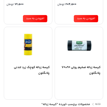
204,500
تومان
76,500
تومان
افزودن به سبد
افزودن به سبد
کیسه زباله ضخیم رولی 90×70
کیسه زباله کوچک زرد لندنی
پلانگتون
پلانگتون
خانه
محصولات برچسب خورده “کیسه زباله”