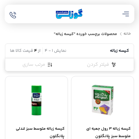
خانه
محصولات برچسب خورده “کیسه زباله”
کیسه زباله
نمایش
1
-
4
از
4
قیمت کالا ها
فیلتر کردن
مرتب سازی
کیسه زباله 3 رول جعبه ای
کیسه زباله متوسط سبز لندلی
متوسط سبز پلانگتون
پلانگتون