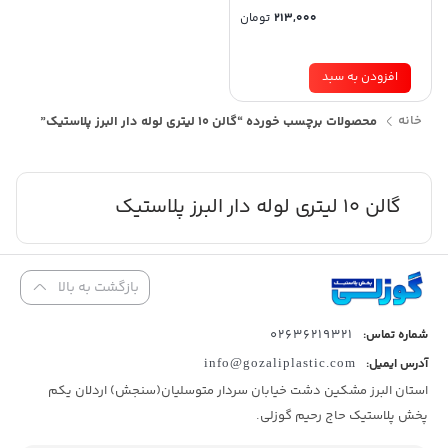
213,000
تومان
افزودن به سبد
خانه
محصولات برچسب خورده “گالن 10 لیتری لوله دار البرز پلاستیک”
گالن 10 لیتری لوله دار البرز پلاستیک
بازگشت به بالا
02636219321
شماره تماس:
آدرس ایمیل:
info@gozaliplastic.com
استان البرز مشکین دشت خیابان سردار متوسلیان(سنجش) اردلان یکم
پخش پلاستیک حاج رحیم گوزلی.