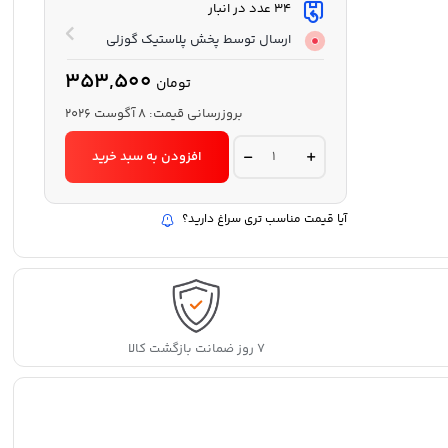
34 عدد در انبار
ارسال توسط پخش پلاستیک گوزلی
353,500
تومان
بروزرسانی قیمت:
8 آگوست 2026
روغن
افزودن به سبد خرید
ریز
شنل
دار(زیبا
سازان)
آیا قیمت مناسب تری سراغ دارید؟
quantity
۷ روز ضمانت بازگشت کالا