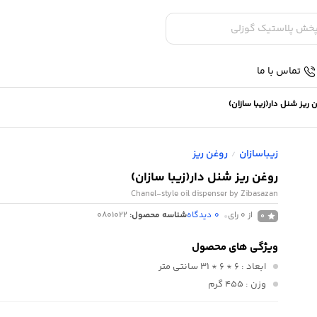
تماس با ما
 ریز شنل دار(زیبا سازان)
زیباسازان
روغن ریز
/
روغن ریز شنل دار(زیبا سازان)
Chanel-style oil dispenser by Zibasazan
از 0 رای
0
دیدگاه
شناسه محصول:
0801022
0
ویژگی های محصول
ابعاد
: 6 * 6 * 31 سانتی متر
وزن
: 455 گرم