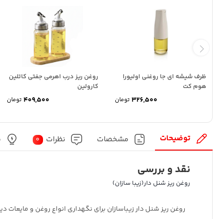
ظرف شیشه ای جا روغنی اولیورا
روغن ریز درب اهرمی جفتی کاتلین
هوم کت
کارولین
409,500
326,500
تومان
تومان
توضیحات
مشخصات
نظرات
پ
0
نقد و بررسی
روغن ریز شنل دار(زیبا سازان)
روغن ریز شنل دار زیباسازان برای نگهداری انواع روغن و مایعات دیگ