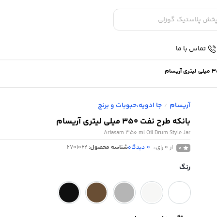
تماس با ما
آریسام
جا ادویه،حبوبات و برنج
/
بانکه طرح نفت 350 میلی لیتری آریسام
Ariasam 350 ml Oil Drum Style Jar
از 0 رای
0
دیدگاه
شناسه محصول:
2701062
0
رنگ