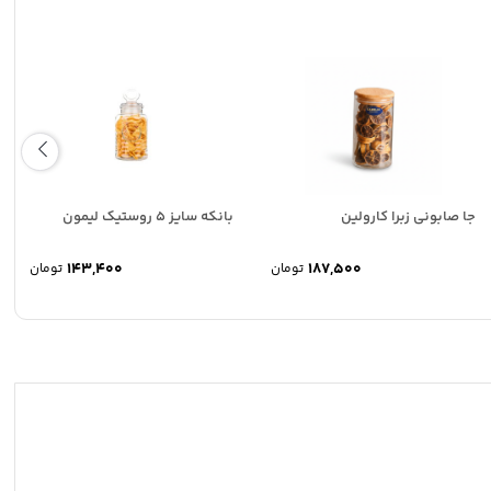
جا صابونی زبرا کارولین
بانکه سایز 5 روستیک لیمون
143,400
187,500
تومان
تومان