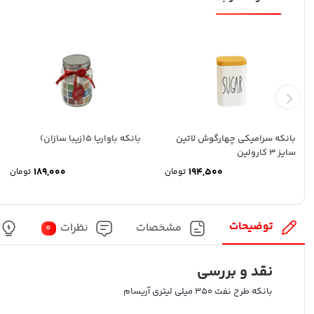
بانکه سرامیکی چهارگوش لاتین
بانکه باواریا 5(زیبا سازان)
سایز 3 کارولین
189,000
194,500
تومان
تومان
توضیحات
مشخصات
نظرات
0
نقد و بررسی
بانکه طرح نفت 350 میلی لیتری آریسام