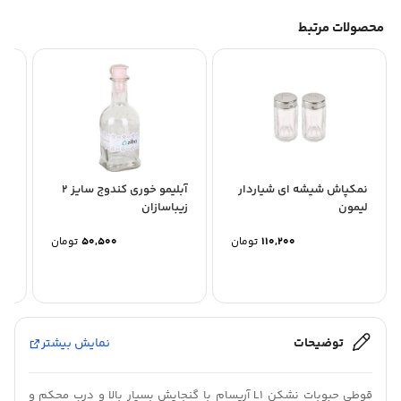
محصولات مرتبط
نمکپاش شیشه ای شیاردار
آبلیمو خوری کندوج سایز 2
نم
لیمون
زیباسازان
کم
110,200
تومان
50,500
تومان
توضیحات
نمایش بیشتر
قوطی حبوبات نشکن L1 آریسام با گنجایش بسیار بالا و درب محکم و