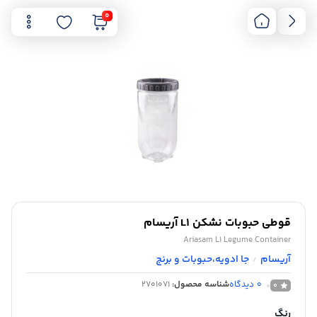
0
قوطی حبوبات نشکن L1 آریسام
Ariasam L1 Legume Container
آریسام
جا ادویه،حبوبات و برنج
/
0
دیدگاه
شناسه محصول:
2701071
0
رنگ