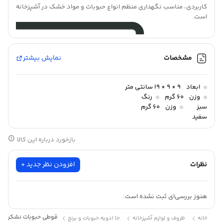
کاربردی، مناسب نگهداری منظم انواع حبوبات و مواد خشک در آشپزخانه
است.
مشخصات
نمایش بیشتر
ابعاد
9 * 9 * 19 سانتی متر
وزن
60 گرم
رنگ
سبز
وزن
60 گرم
سفید
طوسی
کرپ
بازخورد درباره این کالا
وانیلی
نظرات
افزودن نظر جدید +
هنوز بررسی‌ای ثبت نشده است.
قوطی
حبوبات نشکن L1 آریسام ،قوطی های آریاسام با قابلیت قفل
قوطی حبوبات نشکن L1 آریسام
خانه
ظروف و لوازم آشپزخانه
جا ادویه،حبوبات و برنج