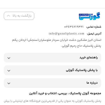
طول : 44سانتی متر
عرض : 31سانتی متر
بازگشت به بالا
ارتفاع: 5سانتی متر
02636219321
شماره تماس:
وزن : 575 گرم
آدرس ایمیل:
info@gozaliplastic.com
سینی آرا 3 باران
استان البرز مشکین دشت خیابان سردار متوسلیان(سنجش) اردلان یکم
پخش پلاستیک حاج رحیم گوزلی.
برند
باران
با تولید انواع ظروف پلاستیکی آشپزخانه، محصولاتی باکیفیت،
بادوام و طراحی کاربردی ارائه می‌دهد.
راهنمای خرید
طراحی ارگونومیک و سبک این ظروف باعث شده استفاده و جابجایی
آن‌ها برای همه آسان باشد.
با پخش پلاستیک گوزلی
شما می‌توانید تمامی محصولات برند باران را با بهترین قیمت و ارسال
درباره ما
سریع، مستقیم از پخش پلاستیک گوزلی تهیه کنید. و تجربه‌ای آسان و
مطمئن از خرید لوازم پلاستیکی آشپزخانه داشته باشید.
مجموعه گوزل پلاستیک ، بررسی، انتخاب و خرید آنلاین
پخش پلاستیک گوزلی به عنوان یکی از قدیمی‌ترین فروشگاه های اینترنتی با بیش