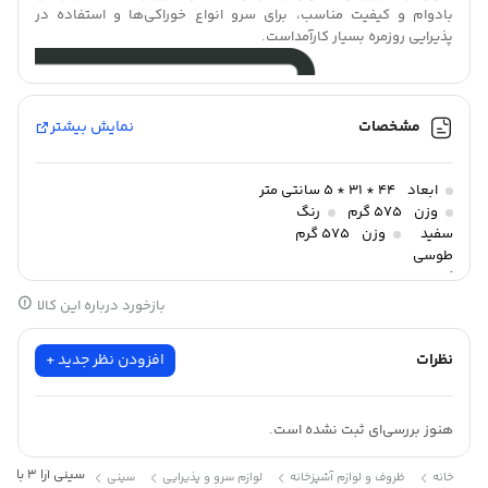
بادوام و کیفیت مناسب، برای سرو انواع خوراکی‌ها و استفاده در
پذیرایی روزمره بسیار کارآمداست.
مشخصات
نمایش بیشتر
ابعاد
44 * 31 * 5 سانتی متر
وزن
575 گرم
رنگ
سفید
وزن
575 گرم
طوسی
کرپ
موکا
بازخورد درباره این کالا
وانیلی
نظرات
افزودن نظر جدید +
هنوز بررسی‌ای ثبت نشده است.
سینی آرا 3 باران
خانه
ظروف و لوازم آشپزخانه
لوازم سرو و پذیرایی
سینی
مشخصات
سینی آرا 3 باران