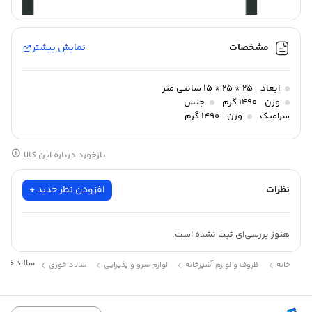
مشخصات
نمایش بیشتر
ابعاد
25 * 25 * 15 سانتی متر
وزن
1490 گرم
جنس
سرامیک
وزن
1490 گرم
بازخورد درباره این کالا
نظرات
افزودن نظر جدید +
هنوز بررسی‌ای ثبت نشده است.
سالاد خوری
لاله کارولین ،
برند کارولین با تمرکز بر طراحی خلاقانه و
سالاد خوری
خانه
ظروف و لوازم آشپزخانه
لوازم سرو و پذیرایی
سالاد خوری
کیفیت قابل اعتماد، مجموعه‌ای متنوع از لوازم خانگی و آشپزخانه را ارائه
می‌دهد.