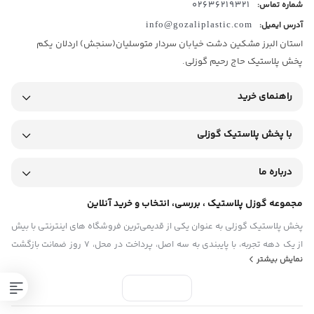
02636219321
شماره تماس:
ارتفاع : 7 سانتی متر
آدرس ایمیل:
info@gozaliplastic.com
وزن : 245 گرم
استان البرز مشکین دشت خیابان سردار متوسلیان(سنجش) اردلان یکم
وزن بسته بدی : 310 گرم
پخش پلاستیک حاج رحیم گوزلی.
ظرف سه قلو درب دار مایلا هوم کت
راهنمای خرید
طراحی کاربردی با سه بخش مجزا
دارای درب محکم برای نگهداری بهتر مواد غذایی
با پخش پلاستیک گوزلی
مناسب برای سرو انواع خوراکی ، شکلات و اجیل
درباره ما
مناسب برای نگهداری تنقلات سفر
مناسب نگهداری و حمل مواد غذایی در منزل یا محل کار
مجموعه گوزل پلاستیک ، بررسی، انتخاب و خرید آنلاین
پخش پلاستیک گوزلی به عنوان یکی از قدیمی‌ترین فروشگاه های اینترنتی با بیش
بزرگترین مرکز پخش پلاستیک در البرز
از یک دهه تجربه، با پایبندی به سه اصل، پرداخت در محل، ۷ روز ضمانت بازگشت
نمایش بیشتر
کالا و تضمین اصل‌بودن کالا موفق شده تا همگام با فروشگاه‌های معتبر جهان،
پخش پلاستیک گوزلی
با تنوع گسترده، کیفیت عالی و ارسال سریع،
به بزرگ‌ترین فروشگاه اینترنتی ایران تبدیل شود. به محض ورود به سایت پخش
خریدی آسان و مطمئن را برای شما فراهم می‌کند
پلاستیک گوزلی با دنیایی از کالا رو به رو می‌شوید! هر آنچه که نیاز دارید و به