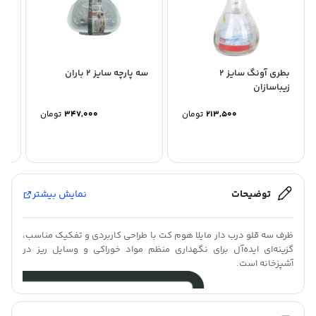
بطری آونگ سایز 2
سه پارچه سایز 2 باران
زیباسازان
زی
213,500
تومان
347,000
تومان
توضیحات
نمایش بیشتر
ظرف سه قلو درب دار مایلا هوم کت با طراحی کاربردی و تفکیک مناسب،
گزینه‌ای ایده‌آل برای نگهداری منظم مواد خوراکی و وسایل ریز در
آشپزخانه است.