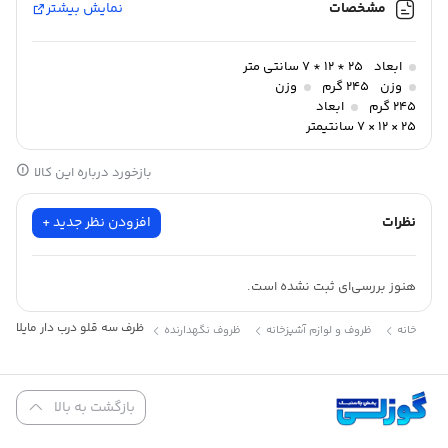
مشخصات
نمایش بیشتر
ابعاد
25 * 12 * 7 سانتی متر
وزن
245 گرم
وزن
245 گرم
ابعاد
25 × 12 × 7 سانتیمتر
بازخورد درباره این کالا
نظرات
افزودن نظر جدید +
هنوز بررسی‌ای ثبت نشده است.
ظرف سه قلو درب دار مایلا ه
خانه
ظروف و لوازم آشپزخانه
ظروف نگهدارنده
نام محصول : ظرف سه قلو درب دار مایلا
هوم کت
ابعاد :
طول : 25 سانتی متر
بازگشت به بالا
عرض : 12 سانتی متر