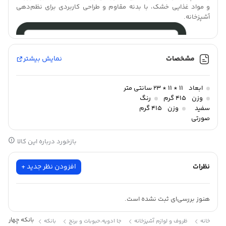
و مواد غذایی خشک، با بدنه مقاوم و طراحی کاربردی برای نظم‌دهی
آشپزخانه.
مشخصات
نمایش بیشتر
ابعاد
11 * 11 * 23 سانتی متر
وزن
415 گرم
رنگ
سفید
وزن
415 گرم
صورتی
طوسی
وانیلی
بازخورد درباره این کالا
نظرات
افزودن نظر جدید +
هنوز بررسی‌ای ثبت نشده است.
بانکه چهار گوش 
خانه
ظروف و لوازم آشپزخانه
جا ادویه،حبوبات و برنج
بانکه
بانکه چهار گوش نشکن سارینا سایز 1 لیمون
،محصولات
لیمون
، ترکیبی از