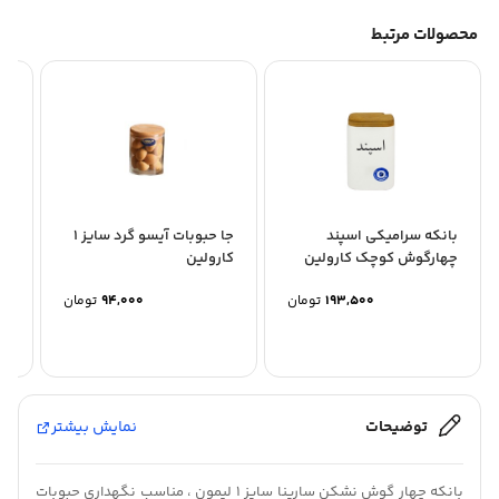
محصولات مرتبط
بانکه سرامیکی اسپند
جا حبوبات آیسو گرد سایز 1
با
چهارگوش کوچک کارولین
کارولین
3 لیمون
193,500
تومان
94,000
تومان
توضیحات
نمایش بیشتر
بانکه چهار گوش نشکن سارینا سایز 1 لیمون ، مناسب نگهداری حبوبات