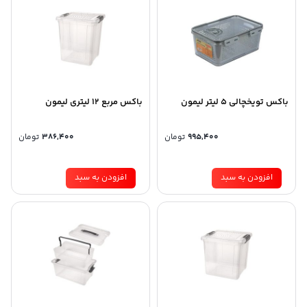
باکس تویخچالی 5 لیتر لیمون
باکس مربع 12 لیتری لیمون
995,400
تومان
386,400
تومان
افزودن به سبد
افزودن به سبد