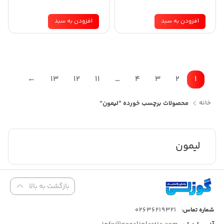
افزودن به سبد
افزودن به سبد
←
13
12
11
…
4
3
2
1
خانه
محصولات برچسب خورده “لیمون”
لیمون
بازگشت به بالا
02636219321
شماره تماس:
info@gozaliplastic.com