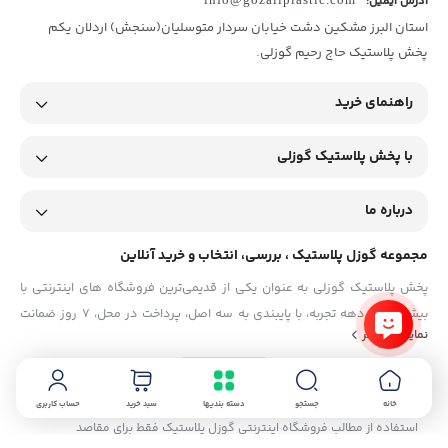
آدرس ایمیل:
استان البرز مشکین دشت خیابان سردار متوسلیان(سنجش) اردلان یکم
پخش پلاستیک حاج رحیم گوزلی.
راهنمای خرید
با پخش پلاستیک گوزلی
درباره ما
مجموعه گوزل پلاستیک ، بررسی، انتخاب و خرید آنلاین
پخش پلاستیک گوزلی به عنوان یکی از قدیمی‌ترین فروشگاه های اینترنتی با
بیش از یک دهه تجربه، با پایبندی به سه اصل، پرداخت در محل، ۷ روز ضمانت
نمایش بیشتر
بازگشت کالا و تضمین اصل‌بودن کالا موفق شده تا همگام با فروشگاه‌های
معتبر جهان، به بزرگ‌ترین فروشگاه اینترنتی ایران تبدیل شود. به محض ورود به
سایت پخش پلاستیک گوزلی با دنیایی از کالا رو به رو می‌شوید! هر آنچه که نیاز
خانه
جستجو
دسته بندیها
سبد خرید
حساب کاربری
دارید و به ذهن شما خطور می‌کند در اینجا پیدا خواهید کرد.
استفاده از مطالب فروشگاه اینترنتی گوزل پلاستیک فقط برای مقاصد