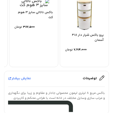
باکس ناتالی سایز 3 هوم
کت
382,500
تومان
پرو باکس شیار دار 418
با
آسمان
7,614,000
تومان
توضیحات
نمایش بیشتر
باکس مربع 8 لیتری لیمون محصولی جادار و مقاوم و زیبا برای نگهداری
و مرتب‌ سازی وسایل مختلف در خانه است با طراحی محکم و کاربردی .