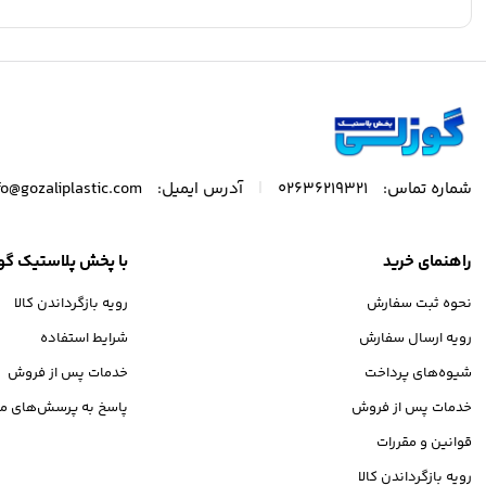
|
شماره تماس:
02636219321
آدرس ایمیل:
fo@gozaliplastic.com
راهنمای خرید
با پخش پلاستیک گو
نحوه ثبت سفارش
رویه بازگرداندن کالا
رویه ارسال سفارش
شرایط استفاده
شیوه‌های پرداخت
خدمات پس از فروش
خدمات پس از فروش
پاسخ به پرسش‌های مت
قوانین و مقررات
رویه بازگرداندن کالا