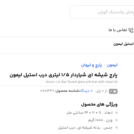
تماس با ما
لیمون
پارچ و لیوان
/
پارچ شیشه ای شیاردار 1/5 لیتری درب استیل لیمون
limon 1.5 liter fluted glass pitcher with steel lid
از 0 رای
0
دیدگاه
شناسه محصول:
0701446
0
ویژگی های محصول
ابعاد
: 11 * 11 * 22 سانتی متر
وزن
: 1000 گرم
جنس
: بدنه شیشه ای, درب استیل