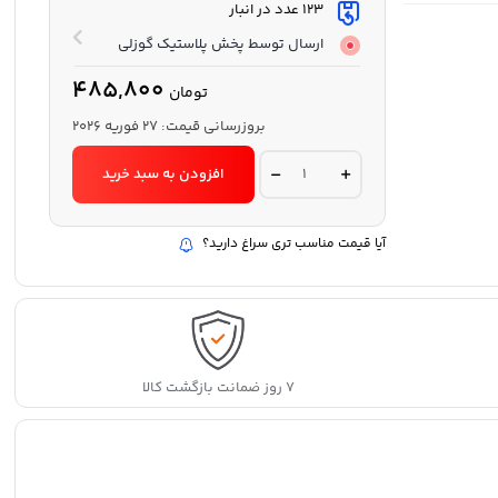
123 عدد در انبار
ارسال توسط پخش پلاستیک گوزلی
485,800
تومان
بروزرسانی قیمت:
27 فوریه 2026
پارچ
افزودن به سبد خرید
شیشه
ای
شیاردار
1/5
آیا قیمت مناسب تری سراغ دارید؟
لیتری
درب
استیل
لیمون
quantity
۷ روز ضمانت بازگشت کالا