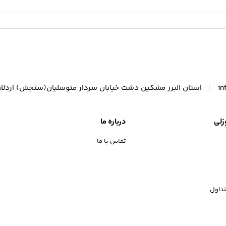
|
in
استان البرز مشکین دشت خیابان سردار متوسلیان(سنجش) اردلا
زلی
درباره ما
تماس با ما
داول