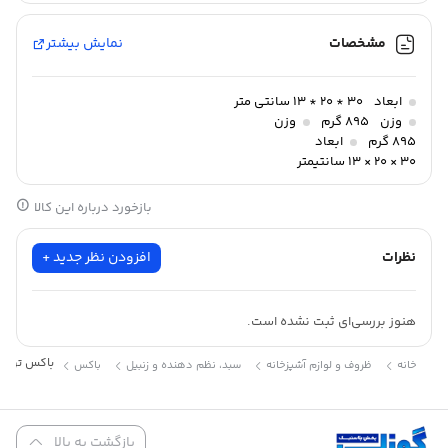
مشخصات
نمایش بیشتر
ابعاد
30 * 20 * 13 سانتی متر
وزن
895 گرم
وزن
895 گرم
ابعاد
30 × 20 × 13 سانتیمتر
بازخورد درباره این کالا
نظرات
افزودن نظر جدید +
هنوز بررسی‌ای ثبت نشده است.
باکس تویخچالی 5 لی
خانه
ظروف و لوازم آشپزخانه
سبد، نظم دهنده و زنبیل
باکس
باکس یخچالی
5 لیتری لیمون
،محصولات
لیمون
، ترکیبی از طراحی مدرن،
کیفیت بالا و کاربری آسان هستند. که تجربه‌ای متفاوت از وسایل خانگی
و پذیرایی به شما ارائه می‌دهند.
بازگشت به بالا