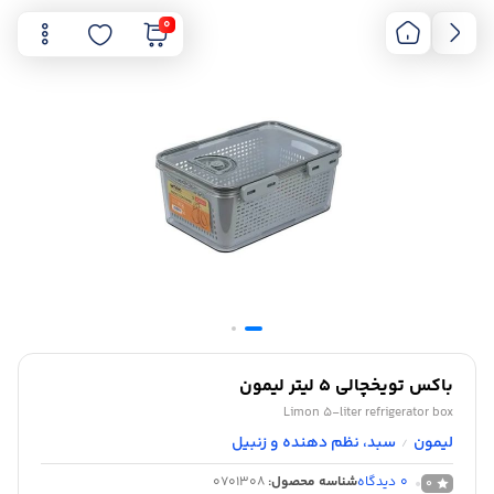
0
باکس تویخچالی 5 لیتر لیمون
Limon 5-liter refrigerator box
لیمون
سبد، نظم دهنده و زنبیل
/
0
دیدگاه
شناسه محصول:
0701308
0